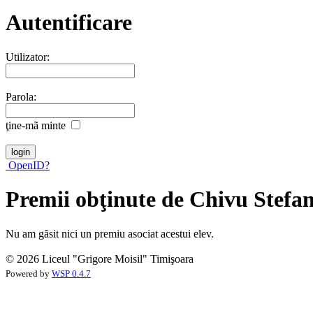
Autentificare
Utilizator:
Parola:
ţine-mã minte
OpenID?
Premii obţinute de Chivu Stefa
Nu am gãsit nici un premiu asociat acestui elev.
© 2026 Liceul "Grigore Moisil" Timişoara
Powered by
WSP 0.4.7