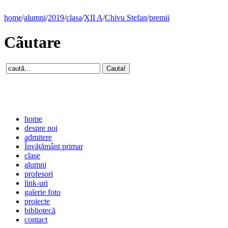
home
/
alumni
/
2019
/
clasa
/
XII A
/
Chivu Stefan
/
premii
Cãutare
home
despre noi
admitere
Învăţământ primar
clase
alumni
profesori
link-uri
galerie foto
proiecte
bibliotecă
contact