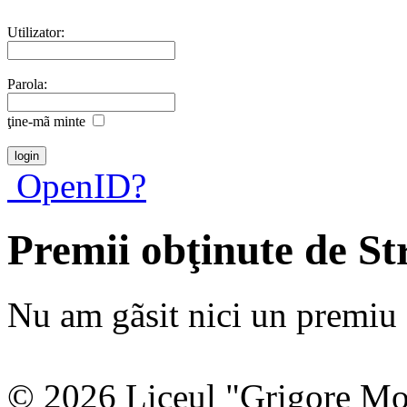
Utilizator:
Parola:
ţine-mã minte
OpenID?
Premii obţinute de S
Nu am gãsit nici un premiu a
© 2026 Liceul "Grigore Moi