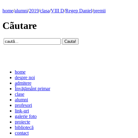
home
/
alumni
/
2019
/
clasa
/
VIII D
/
Regep Daniel
/
premii
Cãutare
home
despre noi
admitere
Învăţământ primar
clase
alumni
profesori
link-uri
galerie foto
proiecte
bibliotecă
contact