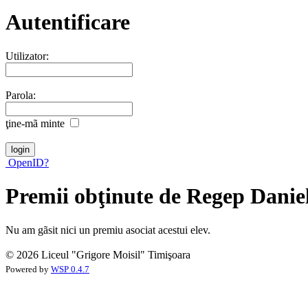
Autentificare
Utilizator:
Parola:
ţine-mã minte
OpenID?
Premii obţinute de Regep Danie
Nu am gãsit nici un premiu asociat acestui elev.
© 2026 Liceul "Grigore Moisil" Timişoara
Powered by
WSP 0.4.7