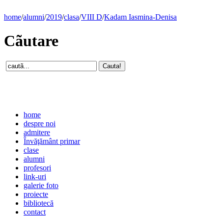
home
/
alumni
/
2019
/
clasa
/
VIII D
/
Kadam Iasmina-Denisa
Cãutare
home
despre noi
admitere
Învăţământ primar
clase
alumni
profesori
link-uri
galerie foto
proiecte
bibliotecă
contact