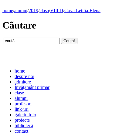
home
/
alumni
/
2019
/
clasa
/
VIII D
/
Cova Letitia-Elena
Cãutare
home
despre noi
admitere
Învăţământ primar
clase
alumni
profesori
link-uri
galerie foto
proiecte
bibliotecă
contact