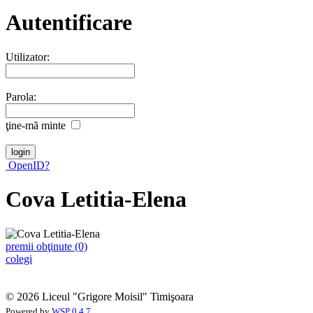
Autentificare
Utilizator:
Parola:
ţine-mã minte
OpenID?
Cova Letitia-Elena
premii obţinute (0)
colegi
© 2026 Liceul "Grigore Moisil" Timişoara
Powered by
WSP 0.4.7