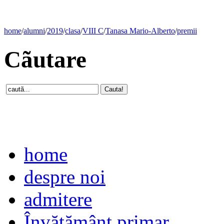
home
/
alumni
/
2019
/
clasa
/
VIII C
/
Tanasa Mario-Alberto
/
premii
Cãutare
home
despre noi
admitere
Învăţământ primar