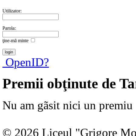
Utilizator:
Parola:
ţine-mã minte
OpenID?
Premii obţinute de T
Nu am gãsit nici un premiu a
© 2026 Liceul "Grigore Moi