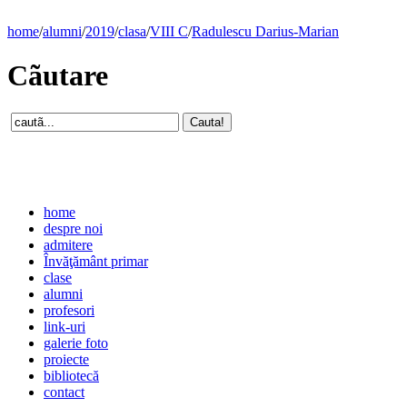
home
/
alumni
/
2019
/
clasa
/
VIII C
/
Radulescu Darius-Marian
Cãutare
home
despre noi
admitere
Învăţământ primar
clase
alumni
profesori
link-uri
galerie foto
proiecte
bibliotecă
contact