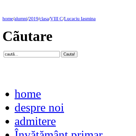
home
/
alumni
/
2019
/
clasa
/
VIII C
/
Lucaciu Iasmina
Cãutare
home
despre noi
admitere
Învăţământ primar