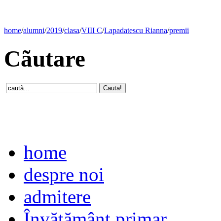
home
/
alumni
/
2019
/
clasa
/
VIII C
/
Lapadatescu Rianna
/
premii
Cãutare
home
despre noi
admitere
Învăţământ primar