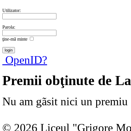
Utilizator:
Parola:
ţine-mã minte
OpenID?
Premii obţinute de L
Nu am gãsit nici un premiu a
© 2026 Liceul "Grigore Moi