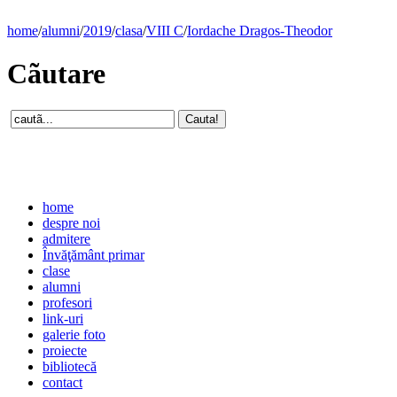
home
/
alumni
/
2019
/
clasa
/
VIII C
/
Iordache Dragos-Theodor
Cãutare
home
despre noi
admitere
Învăţământ primar
clase
alumni
profesori
link-uri
galerie foto
proiecte
bibliotecă
contact