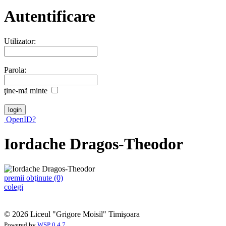
Autentificare
Utilizator:
Parola:
ţine-mã minte
OpenID?
Iordache Dragos-Theodor
premii obţinute (0)
colegi
© 2026 Liceul "Grigore Moisil" Timişoara
Powered by
WSP 0.4.7