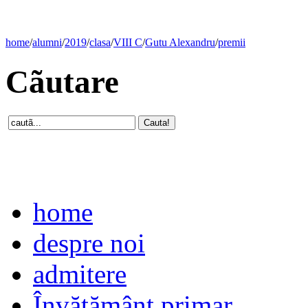
home
/
alumni
/
2019
/
clasa
/
VIII C
/
Gutu Alexandru
/
premii
Cãutare
home
despre noi
admitere
Învăţământ primar