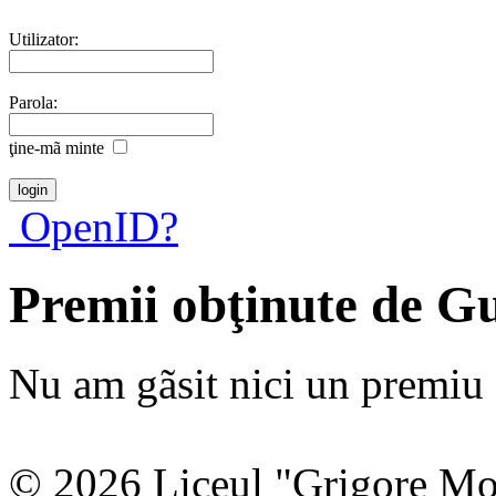
Utilizator:
Parola:
ţine-mã minte
OpenID?
Premii obţinute de G
Nu am gãsit nici un premiu a
© 2026 Liceul "Grigore Moi