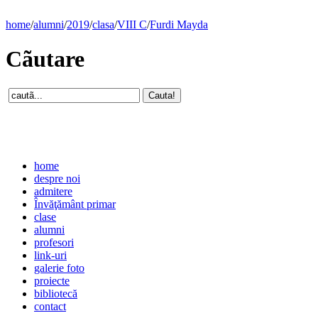
home
/
alumni
/
2019
/
clasa
/
VIII C
/
Furdi Mayda
Cãutare
home
despre noi
admitere
Învăţământ primar
clase
alumni
profesori
link-uri
galerie foto
proiecte
bibliotecă
contact