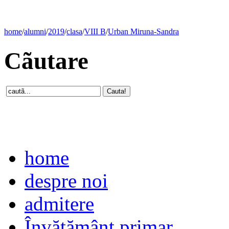
home
/
alumni
/
2019
/
clasa
/
VIII B
/
Urban Miruna-Sandra
Cãutare
home
despre noi
admitere
Învăţământ primar