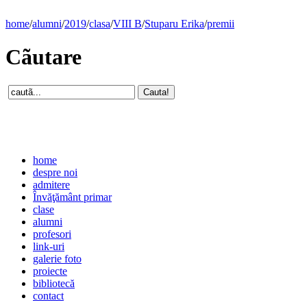
home
/
alumni
/
2019
/
clasa
/
VIII B
/
Stuparu Erika
/
premii
Cãutare
home
despre noi
admitere
Învăţământ primar
clase
alumni
profesori
link-uri
galerie foto
proiecte
bibliotecă
contact