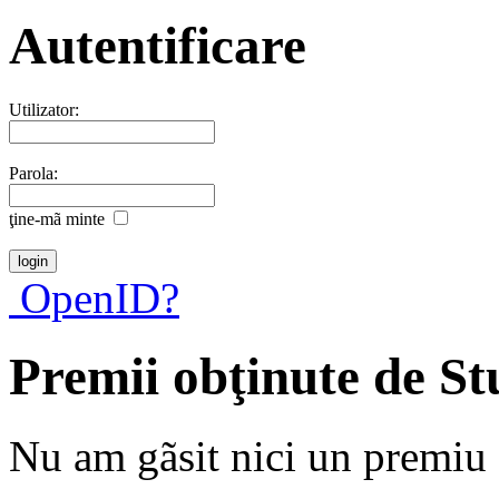
Autentificare
Utilizator:
Parola:
ţine-mã minte
OpenID?
Premii obţinute de S
Nu am gãsit nici un premiu a