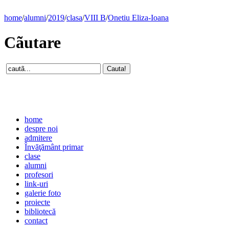
home
/
alumni
/
2019
/
clasa
/
VIII B
/
Onetiu Eliza-Ioana
Cãutare
home
despre noi
admitere
Învăţământ primar
clase
alumni
profesori
link-uri
galerie foto
proiecte
bibliotecă
contact