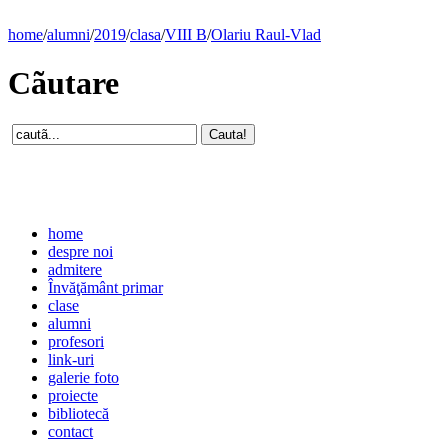
home
/
alumni
/
2019
/
clasa
/
VIII B
/
Olariu Raul-Vlad
Cãutare
home
despre noi
admitere
Învăţământ primar
clase
alumni
profesori
link-uri
galerie foto
proiecte
bibliotecă
contact