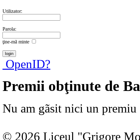
Utilizator:
Parola:
ţine-mã minte
OpenID?
Premii obţinute de B
Nu am gãsit nici un premiu a
© 2026 Liceul "Grigore Moi