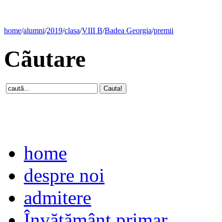
home
/
alumni
/
2019
/
clasa
/
VIII B
/
Badea Georgia
/
premii
Cãutare
home
despre noi
admitere
Învăţământ primar