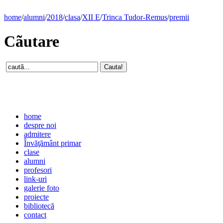
home
/
alumni
/
2018
/
clasa
/
XII E
/
Trinca Tudor-Remus
/
premii
Cãutare
home
despre noi
admitere
Învăţământ primar
clase
alumni
profesori
link-uri
galerie foto
proiecte
bibliotecă
contact