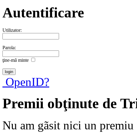
Autentificare
Utilizator:
Parola:
ţine-mã minte
OpenID?
Premii obţinute de T
Nu am gãsit nici un premiu a