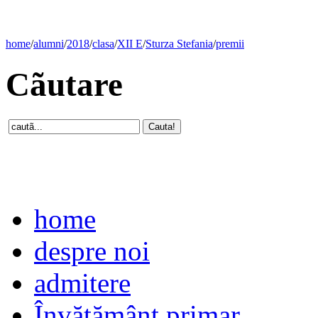
home
/
alumni
/
2018
/
clasa
/
XII E
/
Sturza Stefania
/
premii
Cãutare
home
despre noi
admitere
Învăţământ primar