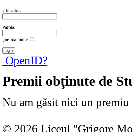
Utilizator:
Parola:
ţine-mã minte
OpenID?
Premii obţinute de St
Nu am gãsit nici un premiu a
© 2026 Liceul "Grigore Moi