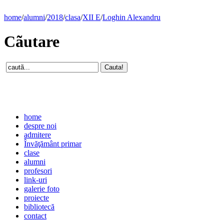
home
/
alumni
/
2018
/
clasa
/
XII E
/
Loghin Alexandru
Cãutare
home
despre noi
admitere
Învăţământ primar
clase
alumni
profesori
link-uri
galerie foto
proiecte
bibliotecă
contact