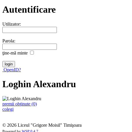
Autentificare
Utilizator:
Parola:
ţine-mã minte
OpenID?
Loghin Alexandru
premii obţinute (0)
colegi
© 2026 Liceul "Grigore Moisil" Timişoara
Powered by
WSP 0.4.7