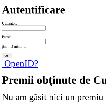
Autentificare
Utilizator:
Parola:
ţine-mã minte
OpenID?
Premii obţinute de C
Nu am gãsit nici un premiu a