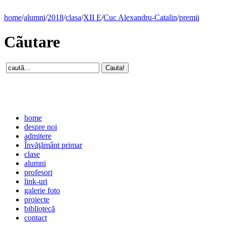
home
/
alumni
/
2018
/
clasa
/
XII E
/
Cuc Alexandru-Catalin
/
premii
Cãutare
home
despre noi
admitere
Învăţământ primar
clase
alumni
profesori
link-uri
galerie foto
proiecte
bibliotecă
contact