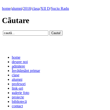
home
/
alumni
/
2018
/
clasa
/
XII D
/
Suciu Radu
Cãutare
home
despre noi
admitere
Învăţământ primar
clase
alumni
profesori
link-uri
galerie foto
proiecte
bibliotecă
contact