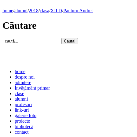
home
/
alumni
/
2018
/
clasa
/
XII D
/
Panturu Andrei
Cãutare
home
despre noi
admitere
Învăţământ primar
clase
alumni
profesori
link-uri
galerie foto
proiecte
bibliotecă
contact