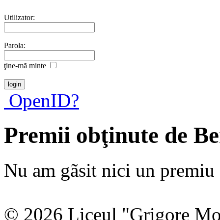
Utilizator:
Parola:
ţine-mã minte
OpenID?
Premii obţinute de Be
Nu am gãsit nici un premiu a
© 2026 Liceul "Grigore Moi