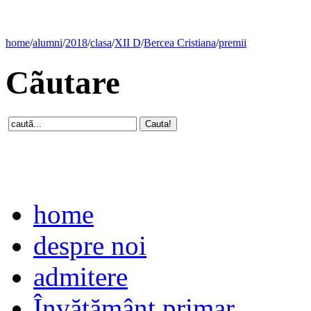
home
/
alumni
/
2018
/
clasa
/
XII D
/
Bercea Cristiana
/
premii
Cãutare
home
despre noi
admitere
Învăţământ primar