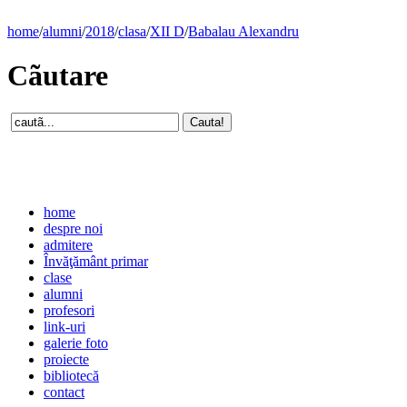
home
/
alumni
/
2018
/
clasa
/
XII D
/
Babalau Alexandru
Cãutare
home
despre noi
admitere
Învăţământ primar
clase
alumni
profesori
link-uri
galerie foto
proiecte
bibliotecă
contact