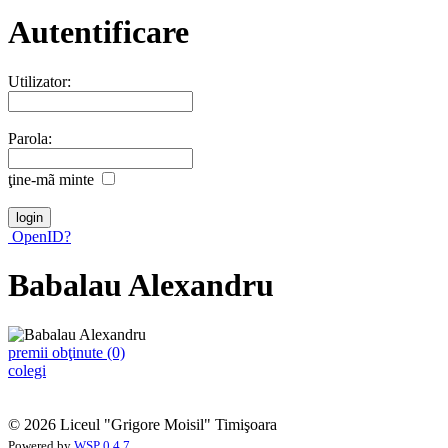
Autentificare
Utilizator:
Parola:
ţine-mã minte
OpenID?
Babalau Alexandru
premii obţinute (0)
colegi
© 2026 Liceul "Grigore Moisil" Timişoara
Powered by
WSP 0.4.7