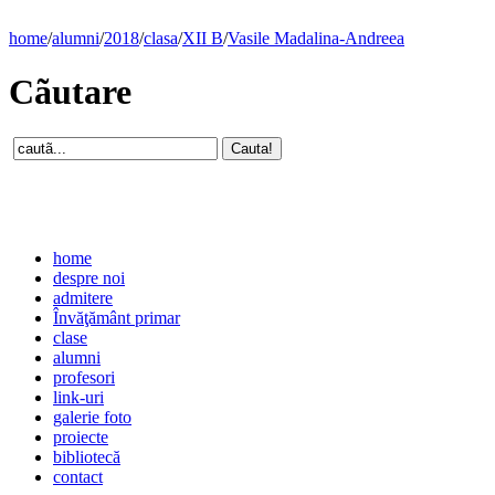
home
/
alumni
/
2018
/
clasa
/
XII B
/
Vasile Madalina-Andreea
Cãutare
home
despre noi
admitere
Învăţământ primar
clase
alumni
profesori
link-uri
galerie foto
proiecte
bibliotecă
contact