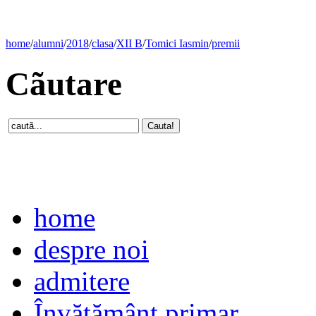
home
/
alumni
/
2018
/
clasa
/
XII B
/
Tomici Iasmin
/
premii
Cãutare
home
despre noi
admitere
Învăţământ primar