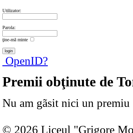
Utilizator:
Parola:
ţine-mã minte
OpenID?
Premii obţinute de T
Nu am gãsit nici un premiu a
© 2026 Liceul "Grigore Moi