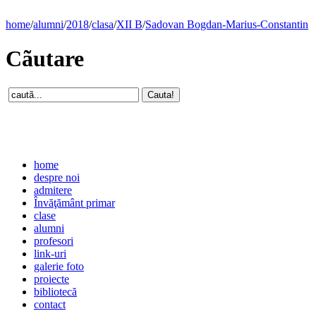
home
/
alumni
/
2018
/
clasa
/
XII B
/
Sadovan Bogdan-Marius-Constantin
Cãutare
home
despre noi
admitere
Învăţământ primar
clase
alumni
profesori
link-uri
galerie foto
proiecte
bibliotecă
contact