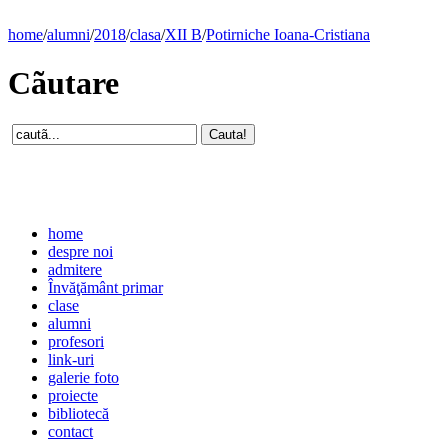
home
/
alumni
/
2018
/
clasa
/
XII B
/
Potirniche Ioana-Cristiana
Cãutare
home
despre noi
admitere
Învăţământ primar
clase
alumni
profesori
link-uri
galerie foto
proiecte
bibliotecă
contact