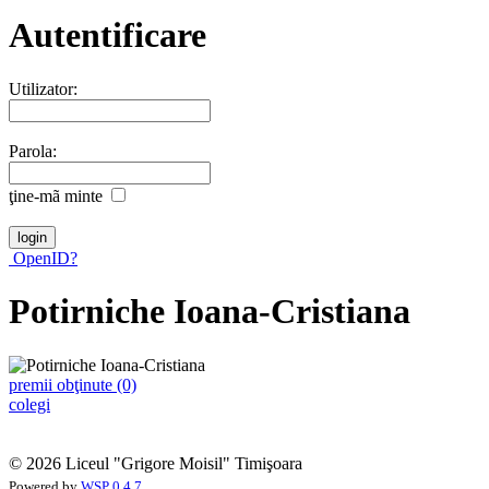
Autentificare
Utilizator:
Parola:
ţine-mã minte
OpenID?
Potirniche Ioana-Cristiana
premii obţinute (0)
colegi
© 2026 Liceul "Grigore Moisil" Timişoara
Powered by
WSP 0.4.7