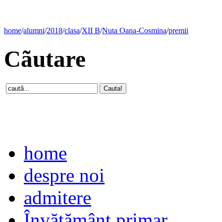
home
/
alumni
/
2018
/
clasa
/
XII B
/
Nuta Oana-Cosmina
/
premii
Cãutare
home
despre noi
admitere
Învăţământ primar