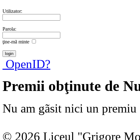
Utilizator:
Parola:
ţine-mã minte
OpenID?
Premii obţinute de 
Nu am gãsit nici un premiu a
© 2026 Liceul "Grigore Moi