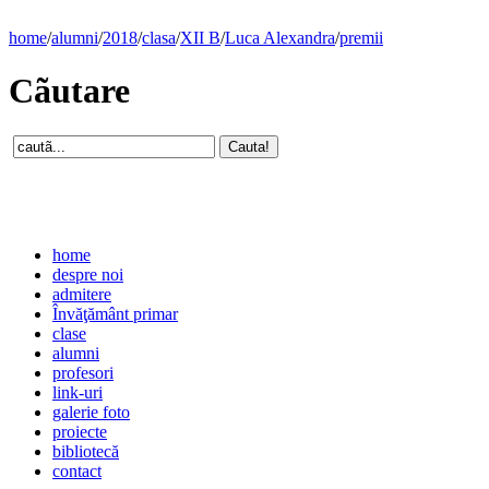
home
/
alumni
/
2018
/
clasa
/
XII B
/
Luca Alexandra
/
premii
Cãutare
home
despre noi
admitere
Învăţământ primar
clase
alumni
profesori
link-uri
galerie foto
proiecte
bibliotecă
contact