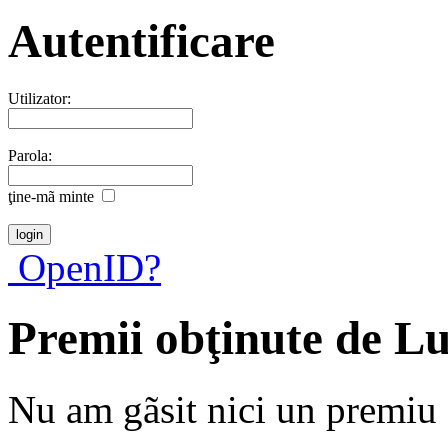
Autentificare
Utilizator:
Parola:
ţine-mã minte
OpenID?
Premii obţinute de L
Nu am gãsit nici un premiu a