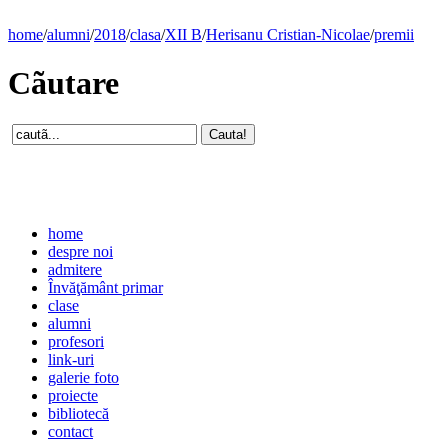
home
/
alumni
/
2018
/
clasa
/
XII B
/
Herisanu Cristian-Nicolae
/
premii
Cãutare
home
despre noi
admitere
Învăţământ primar
clase
alumni
profesori
link-uri
galerie foto
proiecte
bibliotecă
contact