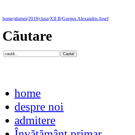
home
/
alumni
/
2018
/
clasa
/
XII B
/
Gurgus Alexandru-Josef
Cãutare
home
despre noi
admitere
Învăţământ primar