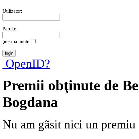
Utilizator:
Parola:
ţine-mã minte
OpenID?
Premii obţinute de B
Bogdana
Nu am gãsit nici un premiu a