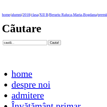
home
/
alumni
/
2018
/
clasa
/
XII B
/
Berariu Raluca-Maria-Bogdana
/
premi
Cãutare
home
despre noi
admitere
Învăţământ primar