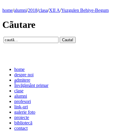
home
/
alumni
/
2018
/
clasa
/
XII A
/
Yuzgulen Behiye-Begum
Cãutare
home
despre noi
admitere
Învăţământ primar
clase
alumni
profesori
link-uri
galerie foto
proiecte
bibliotecă
contact