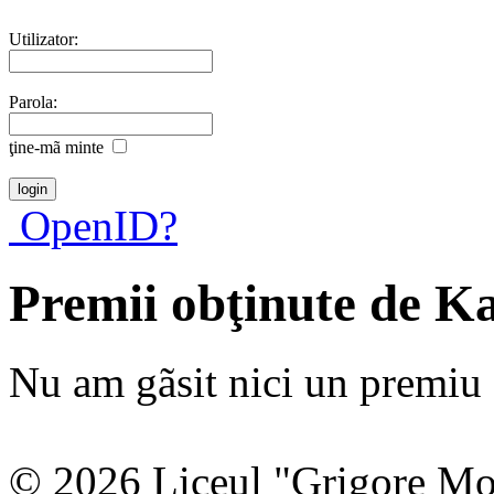
Utilizator:
Parola:
ţine-mã minte
OpenID?
Premii obţinute de K
Nu am gãsit nici un premiu a
© 2026 Liceul "Grigore Moi