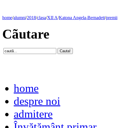
home
/
alumni
/
2018
/
clasa
/
XII A
/
Katona Angela-Bernadett
/
premii
Cãutare
home
despre noi
admitere
Învăţământ primar