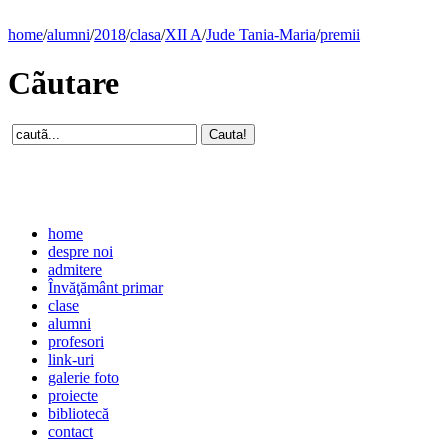
home
/
alumni
/
2018
/
clasa
/
XII A
/
Jude Tania-Maria
/
premii
Cãutare
home
despre noi
admitere
Învăţământ primar
clase
alumni
profesori
link-uri
galerie foto
proiecte
bibliotecă
contact