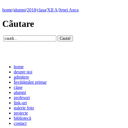
home
/
alumni
/
2018
/
clasa
/
XII A
/
Jenei Anca
Cãutare
home
despre noi
admitere
Învăţământ primar
clase
alumni
profesori
link-uri
galerie foto
proiecte
bibliotecă
contact