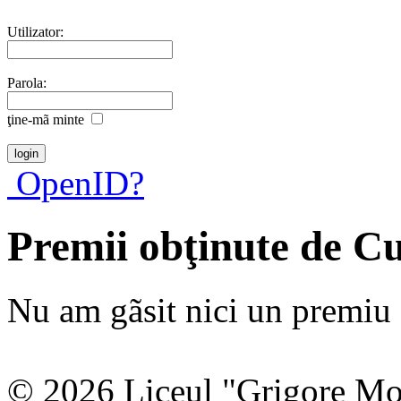
Utilizator:
Parola:
ţine-mã minte
OpenID?
Premii obţinute de C
Nu am gãsit nici un premiu a
© 2026 Liceul "Grigore Moi