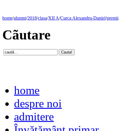
home
/
alumni
/
2018
/
clasa
/
XII A
/
Curca Alexandru-Daniel
/
premii
Cãutare
home
despre noi
admitere
Învăţământ primar