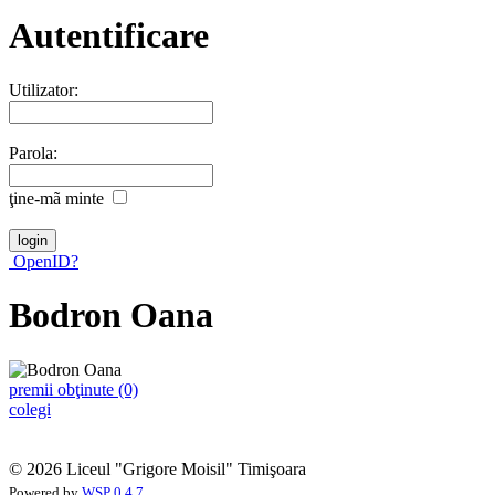
Autentificare
Utilizator:
Parola:
ţine-mã minte
OpenID?
Bodron Oana
premii obţinute (0)
colegi
© 2026 Liceul "Grigore Moisil" Timişoara
Powered by
WSP 0.4.7