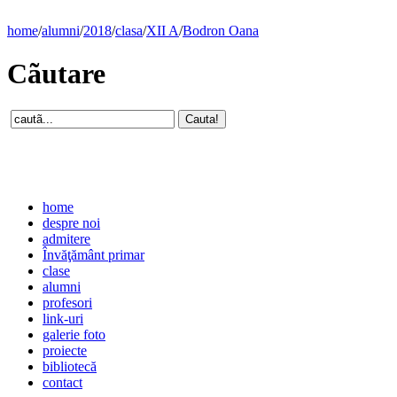
home
/
alumni
/
2018
/
clasa
/
XII A
/
Bodron Oana
Cãutare
home
despre noi
admitere
Învăţământ primar
clase
alumni
profesori
link-uri
galerie foto
proiecte
bibliotecă
contact