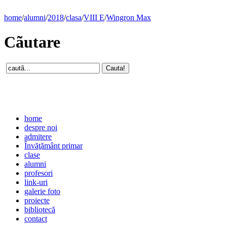
home
/
alumni
/
2018
/
clasa
/
VIII E
/
Wingron Max
Cãutare
home
despre noi
admitere
Învăţământ primar
clase
alumni
profesori
link-uri
galerie foto
proiecte
bibliotecă
contact