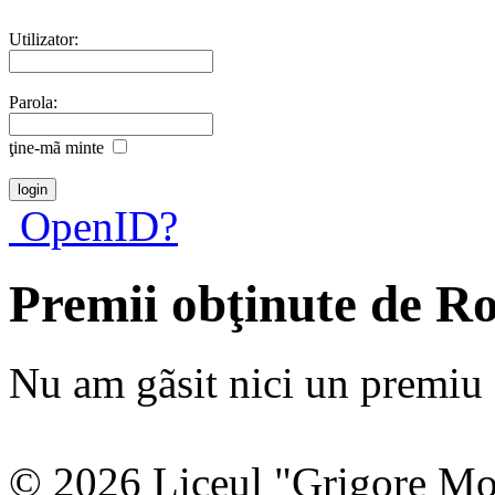
Utilizator:
Parola:
ţine-mã minte
OpenID?
Premii obţinute de 
Nu am gãsit nici un premiu a
© 2026 Liceul "Grigore Moi