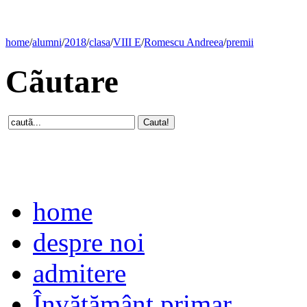
home
/
alumni
/
2018
/
clasa
/
VIII E
/
Romescu Andreea
/
premii
Cãutare
home
despre noi
admitere
Învăţământ primar