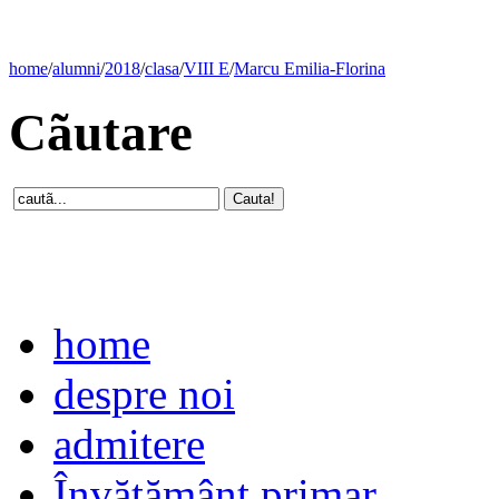
home
/
alumni
/
2018
/
clasa
/
VIII E
/
Marcu Emilia-Florina
Cãutare
home
despre noi
admitere
Învăţământ primar