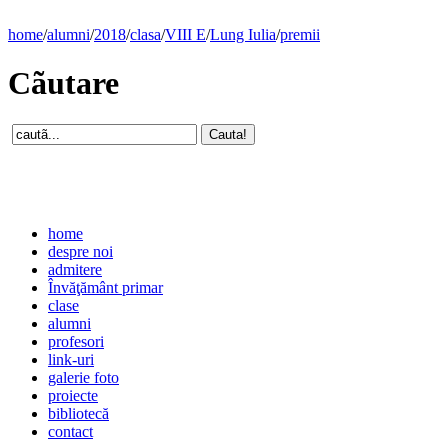
home
/
alumni
/
2018
/
clasa
/
VIII E
/
Lung Iulia
/
premii
Cãutare
home
despre noi
admitere
Învăţământ primar
clase
alumni
profesori
link-uri
galerie foto
proiecte
bibliotecă
contact