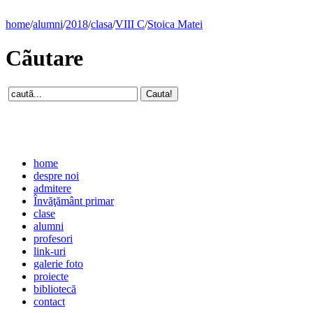
home
/
alumni
/
2018
/
clasa
/
VIII C
/
Stoica Matei
Cãutare
home
despre noi
admitere
Învăţământ primar
clase
alumni
profesori
link-uri
galerie foto
proiecte
bibliotecă
contact