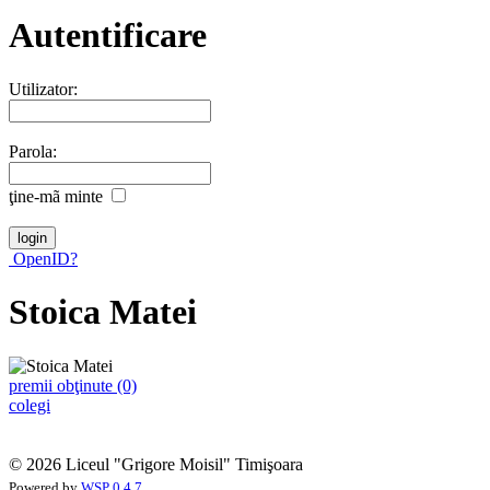
Autentificare
Utilizator:
Parola:
ţine-mã minte
OpenID?
Stoica Matei
premii obţinute (0)
colegi
© 2026 Liceul "Grigore Moisil" Timişoara
Powered by
WSP 0.4.7