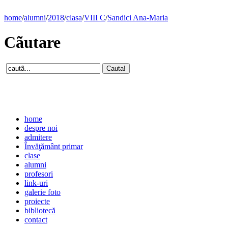
home
/
alumni
/
2018
/
clasa
/
VIII C
/
Sandici Ana-Maria
Cãutare
home
despre noi
admitere
Învăţământ primar
clase
alumni
profesori
link-uri
galerie foto
proiecte
bibliotecă
contact