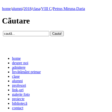
home
/
alumni
/
2018
/
clasa
/
VIII C
/
Petrus Miruna-Daria
Cãutare
home
despre noi
admitere
Învăţământ primar
clase
alumni
profesori
link-uri
galerie foto
proiecte
bibliotecă
contact