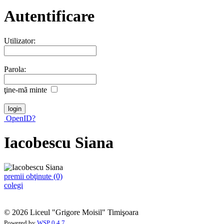
Autentificare
Utilizator:
Parola:
ţine-mã minte
OpenID?
Iacobescu Siana
premii obţinute (0)
colegi
© 2026 Liceul "Grigore Moisil" Timişoara
Powered by
WSP 0.4.7