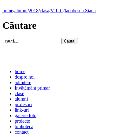
home
/
alumni
/
2018
/
clasa
/
VIII C
/
Iacobescu Siana
Cãutare
home
despre noi
admitere
Învăţământ primar
clase
alumni
profesori
link-uri
galerie foto
proiecte
bibliotecă
contact