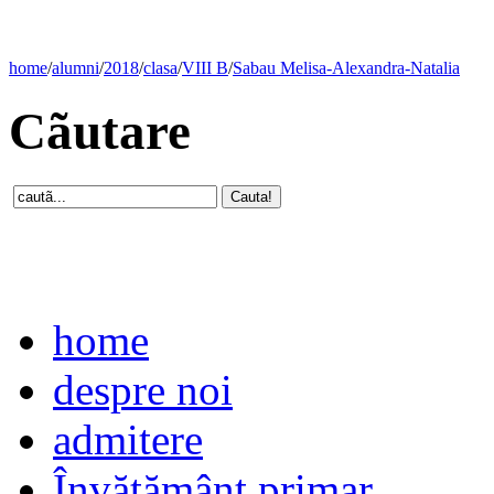
home
/
alumni
/
2018
/
clasa
/
VIII B
/
Sabau Melisa-Alexandra-Natalia
Cãutare
home
despre noi
admitere
Învăţământ primar