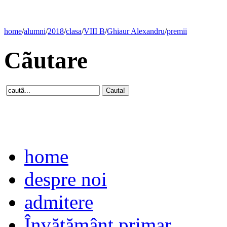
home
/
alumni
/
2018
/
clasa
/
VIII B
/
Ghiaur Alexandru
/
premii
Cãutare
home
despre noi
admitere
Învăţământ primar