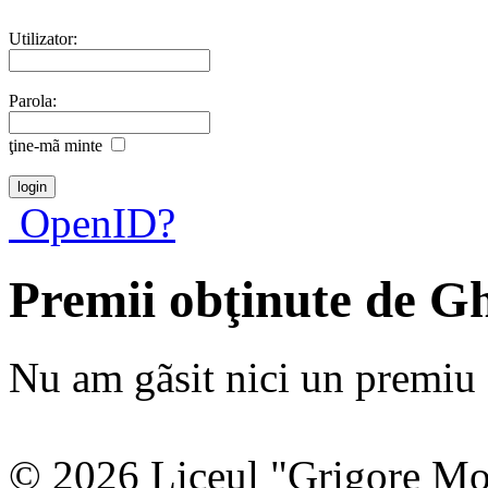
Utilizator:
Parola:
ţine-mã minte
OpenID?
Premii obţinute de G
Nu am gãsit nici un premiu a
© 2026 Liceul "Grigore Moi